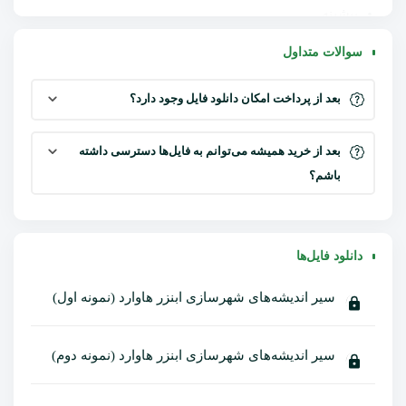
پیشینه
نظریات هاوارد در مورد باغشهر
سوالات متداول
الگوی باغشهرها
محاسن طرح هاوارد
بعد از پرداخت امکان دانلود فایل وجود دارد؟
معایب طرح هاوارد
نمونه‌های اجرا شده
بعد از خرید همیشه می‌توانم به فایل‌ها دسترسی داشته
شهر اجتماعی (اجتماع 7 باغشهر)
باشم؟
باغشهر لچورث
باغشهر ولوین
نمونه دوم:
دانلود فایل‌ها
مقدمه
سیر اندیشه‌های شهرسازی ابنزر هاوارد (نمونه اول)
بیوگرافی ابنزرد هاوارد
هاوارد و ایده باغ‌شهر
نظریه سه مغناطیس
سیر اندیشه‌های شهرسازی ابنزر هاوارد (نمونه دوم)
الگوی باغ‌شهر هاوارد
نتیجه‌گیری