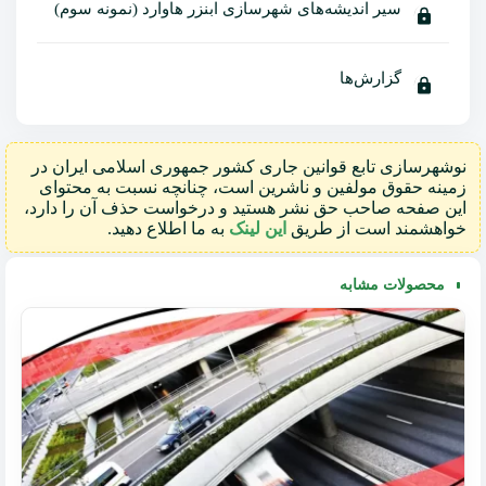
سیر اندیشه‌های شهرسازی ابنزر هاوارد (نمونه سوم)
نمونه سوم:
اشتباهات منتقدین درباره هائوارد
گزارش‌ها
منبع ایده‌های هائوارد
باغشهر و شهر اجتماعی
سیستم اقتصادی – اجتماعی باغشهر
نوشهرسازی تابع قوانین جاری کشور جمهوری اسلامی ایران در
زمینه حقوق مولفین و ناشرین است، چنانچه نسبت به محتوای
انجمن باغشهر
این صفحه صاحب حق نشر هستید و درخواست حذف آن را دارد،
اقدامات انجمن باغشهر
خواهشمند است از طریق
این لینک
به ما اطلاع دهید.
آنوین و پارکر
New Earswick
محصولات مشابه
لچ ورث
ولوین
Hampstead
جنبش باغشهر بین جنگ‌های جهانی
باغشهر در اروپا
شهر خطی – سوریا ماتا
شهر صنعتی – تونی گارنیه